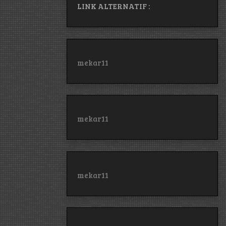
LINK ALTERNATIF :
mekar11
mekar11
mekar11