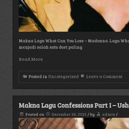
Makna Lagu What Can You Lose – Madonna. Lagu What
menjadi salah satu duet paling
Read More
on
Posted in
Uncategorized
Leave a Comment
Ma
La
Wh
Ca
Yo
Makna Lagu Confessions Part I – Ush
Los
–
Posted on
December 26, 2025
/
by
admin
/
Ma