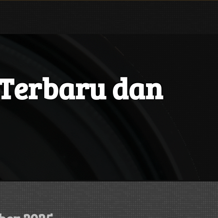
 Terbaru dan