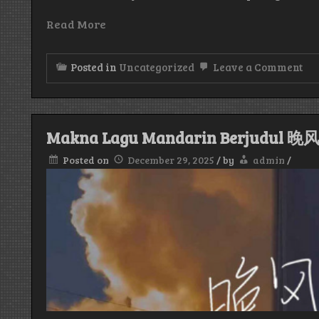
Read More
on
Posted in
Uncategorized
Leave a Comment
Ma
La
Fal
Int
Yo
Makna Lagu Mandarin Berjudul 
–
Cel
Posted on
December 29, 2025
/
by
admin
/
Di