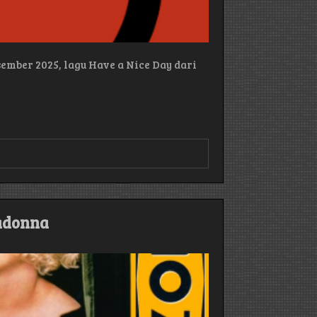
sember 2025, lagu Have a Nice Day dari
kna
gu
ve
ce
adonna
y
n
i