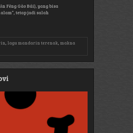
Fēng Gào Bái), yang bisa
lam”, tetap jadi salah
rin
,
lagu mandarin terenak
,
makna
na
darin
udul
ovi