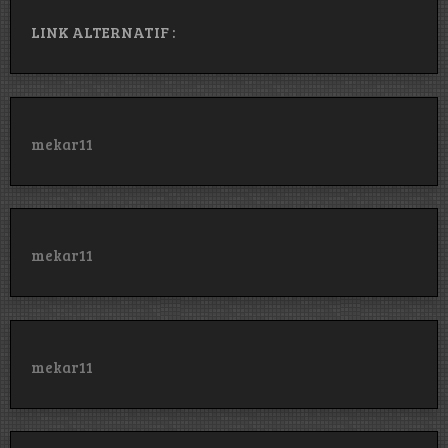
LINK ALTERNATIF :
mekar11
mekar11
mekar11