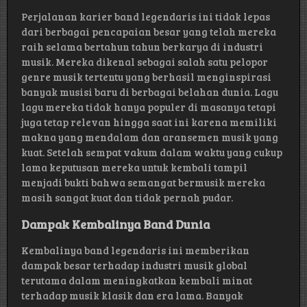
Perjalanan karier band legendaris ini tidak lepas
dari berbagai pencapaian besar yang telah mereka
raih selama bertahun tahun berkarya di industri
musik. Mereka dikenal sebagai salah satu pelopor
genre musik tertentu yang berhasil menginspirasi
banyak musisi baru di berbagai belahan dunia. Lagu
lagu mereka tidak hanya populer di masanya tetapi
juga tetap relevan hingga saat ini karena memiliki
makna yang mendalam dan aransemen musik yang
kuat. Setelah sempat vakum dalam waktu yang cukup
lama keputusan mereka untuk kembali tampil
menjadi bukti bahwa semangat bermusik mereka
masih sangat kuat dan tidak pernah pudar.
Dampak Kembalinya Band Dunia
Kembalinya band legendaris ini memberikan
dampak besar terhadap industri musik global
terutama dalam meningkatkan kembali minat
terhadap musik klasik dan era lama. Banyak