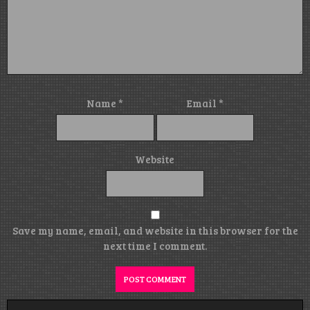
Name
*
Email
*
Website
Save my name, email, and website in this browser for the
next time I comment.