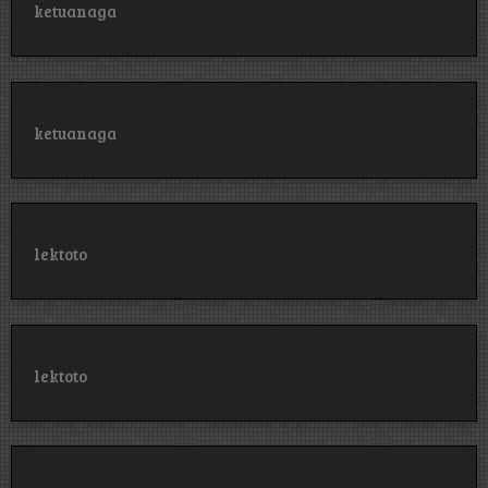
ketuanaga
ketuanaga
lektoto
lektoto