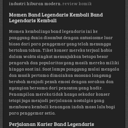
industri hiburan modern.
review komik
Momen Band Legendaris Kembali Band
Legendaris Kembali
Momen kembalinya band legendaris ini ke
panggung dunia disambut dengan antusiasme luar
biasa dari para penggemar yang telah menunggu
bertahun tahun. Tiket konser mereka terjual habis
dalam waktu singkat menunjukkan betapa besar
pengaruh dan popularitas yang masih mereka miliki
hingga saat ini. Saat lampu panggung mulai menyala
dan musik pertama dimainkan suasana langsung
berubah menjadi penuh emosi dengan sorakan dan
nyanyian bersama dari penonton yang hadir.
Penampilan mereka tidak hanya sekadar konser
tetapi juga menjadi perjalanan nostalgia yang
membawa kembali kenangan indah masa lalu bagi
para penggemar setia.
Perjalanan Karier Band Legendaris