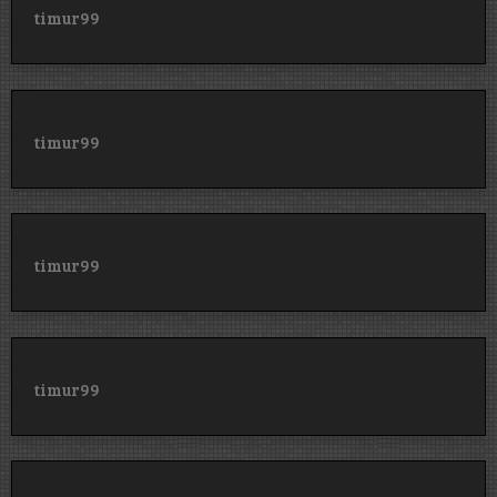
timur99
timur99
timur99
timur99