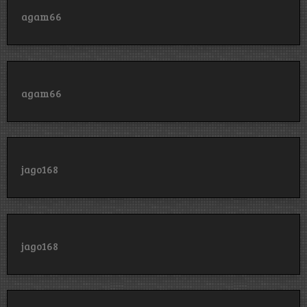
agam66
agam66
jago168
jago168