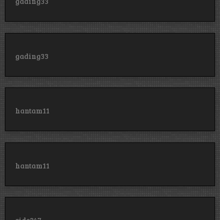
gading33
gading33
hantam11
hantam11