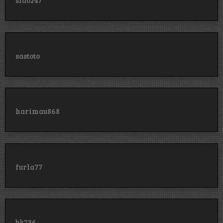
sido247
sastoto
harimau868
furla77
bk236