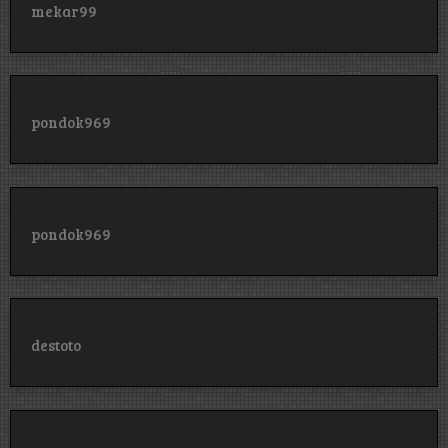
mekar99
pondok969
pondok969
destoto