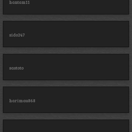
hantam11
sido247
sastoto
harimau868