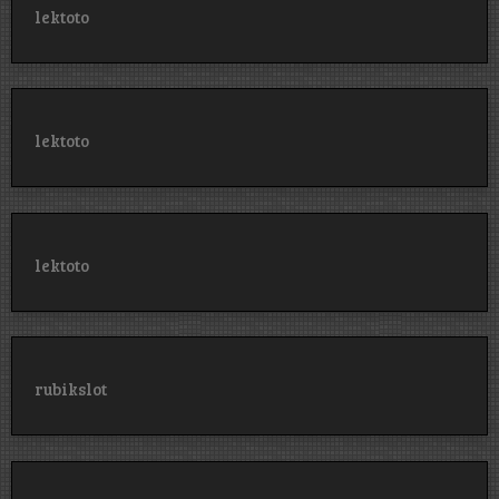
lektoto
lektoto
lektoto
rubikslot