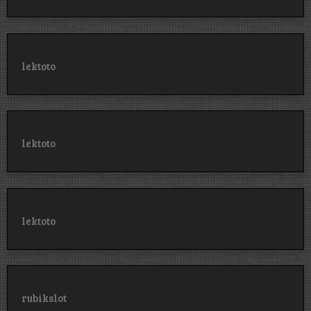
lektoto
lektoto
lektoto
rubikslot