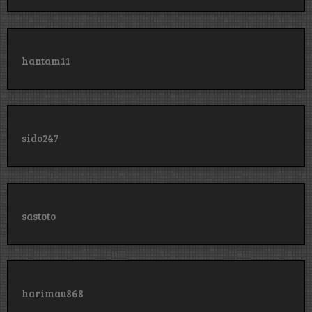
hantam11
sido247
sastoto
harimau868