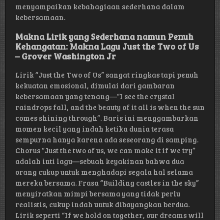
menyampaikan kebahagiaan sederhana dalam
kebersamaan.
Makna Lirik yang Sederhana namun Penuh
Kehangatan: Makna Lagu Just the Two of Us
– Grover Washington Jr
Lirik “Just the Two of Us” sangat ringkas tapi penuh
kekuatan emosional, dimulai dari gambaran
kebersamaan yang tenang—“I see the crystal
raindrops fall, and the beauty of it all is when the sun
comes shining through”. Baris ini menggambarkan
momen kecil yang indah ketika dunia terasa
sempurna hanya karena ada seseorang di samping.
Chorus “Just the two of us, we can make it if we try”
adalah inti lagu—sebuah keyakinan bahwa dua
orang cukup untuk menghadapi segala hal selama
mereka bersama. Frasa “Building castles in the sky”
menyiratkan mimpi bersama yang tidak perlu
realistis, cukup indah untuk dibayangkan berdua.
Lirik seperti “If we hold on together, our dreams will