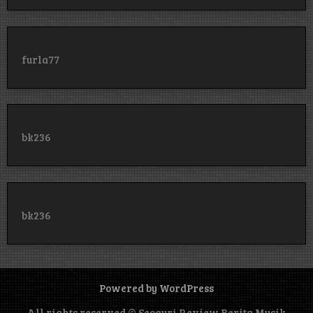
furla77
bk236
bk236
Powered by WordPress
All rights reserved © Seoguri Review Berita Musik