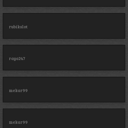
rubikslot
raya247
mekar99
mekar99