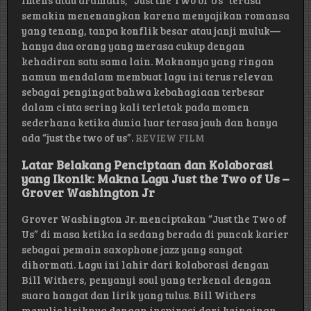
intens atau dramatis, “Just the Two of Us” terasa
semakin menenangkan karena menyajikan romansa
yang tenang, tanpa konflik besar atau janji muluk—
hanya dua orang yang merasa cukup dengan
kehadiran satu sama lain. Maknanya yang ringan
namun mendalam membuat lagu ini terus relevan
sebagai pengingat bahwa kebahagiaan terbesar
dalam cinta sering kali terletak pada momen
sederhana ketika dunia luar terasa jauh dan hanya
ada “just the two of us”.
REVIEW FILM
Latar Belakang Penciptaan dan Kolaborasi
yang Ikonik: Makna Lagu Just the Two of Us –
Grover Washington Jr
Grover Washington Jr. menciptakan “Just the Two of
Us” di masa ketika ia sedang berada di puncak karier
sebagai pemain saxophone jazz yang sangat
dihormati. Lagu ini lahir dari kolaborasi dengan
Bill Withers, penyanyi soul yang terkenal dengan
suara hangat dan lirik yang tulus. Bill Withers
menulis liriknya dengan inspirasi dari keinginan