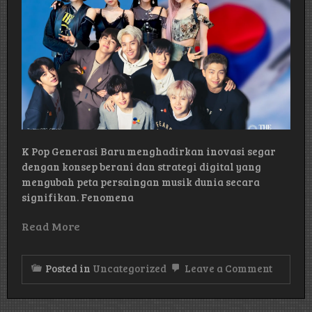
K Pop Generasi Baru menghadirkan inovasi segar
dengan konsep berani dan strategi digital yang
mengubah peta persaingan musik dunia secara
signifikan. Fenomena
Read More
on
Posted in
Uncategorized
Leave a Comment
Berita
Musik
K