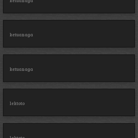
ketuanaga
ketuanaga
ketuanaga
lektoto
lektoto