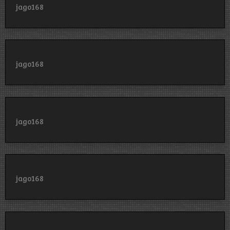
jago168
jago168
jago168
jago168