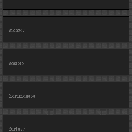
sido247
sastoto
harimau868
furla77