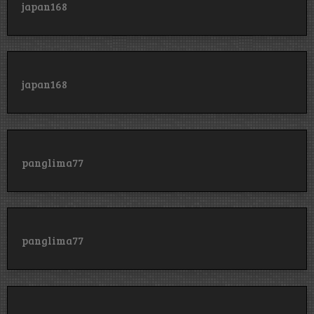
japan168
japan168
panglima77
panglima77