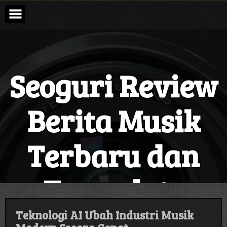
Skip
to
content
Seoguri Review
Berita Musik
Terbaru dan
Terupdate
Teknologi AI Ubah Industri Musik