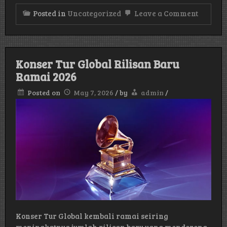
on
Posted in
Uncategorized
Leave a Comment
Industr
Musik
Asia
Tengga
Tumbuh
Konser Tur Global Rilisan Baru
Pesat
Go
Ramai 2026
Global
Posted on
May 7, 2026
/
by
admin
/
Konser Tur Global kembali ramai seiring
meningkatnya jumlah rilisan baru yang mendorong