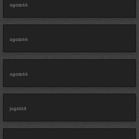
agam66
agam66
agam66
jago168