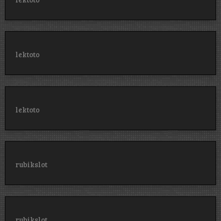
lektoto
lektoto
rubikslot
rubikslot