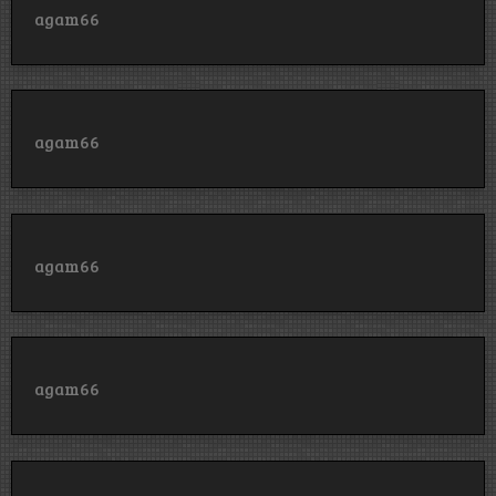
agam66
agam66
agam66
agam66