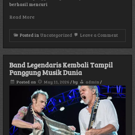
berhasil mencuri
Read More
on
Posted in
Uncategorized
Leave a Comment
BABYM
Comeba
Paling
Dinanti
Tahun
Band Legendaris Kembali Tampil
Ini
Panggung Musik Dunia
Posted on
May 11, 2026
/
by
admin
/