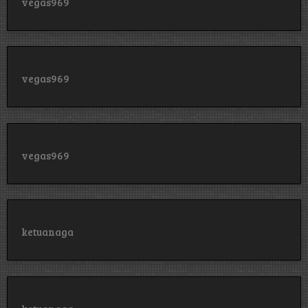
vegas969
vegas969
vegas969
ketuanaga