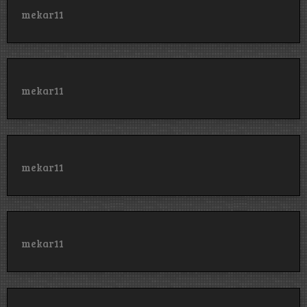
mekar11
mekar11
mekar11
mekar11