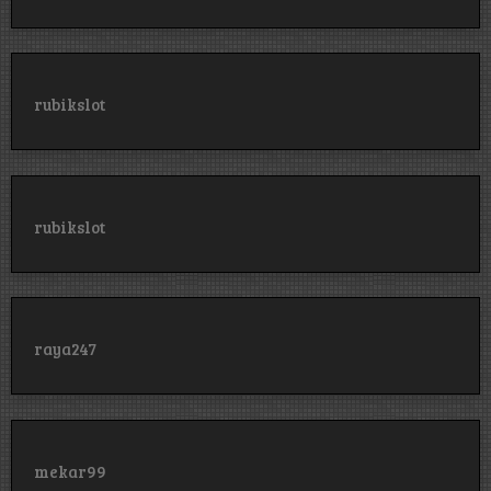
rubikslot
rubikslot
raya247
mekar99