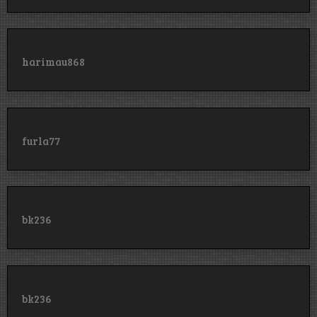
harimau868
furla77
bk236
bk236