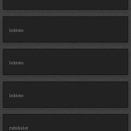
lektoto
lektoto
lektoto
rubikslot