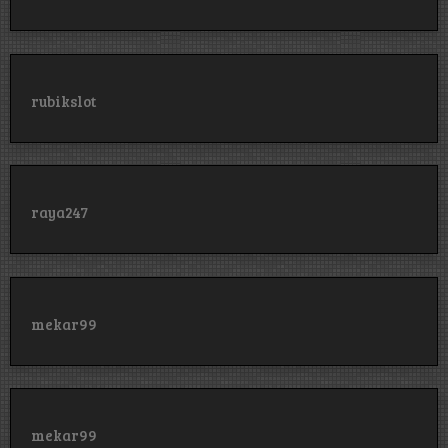
rubikslot
raya247
mekar99
mekar99