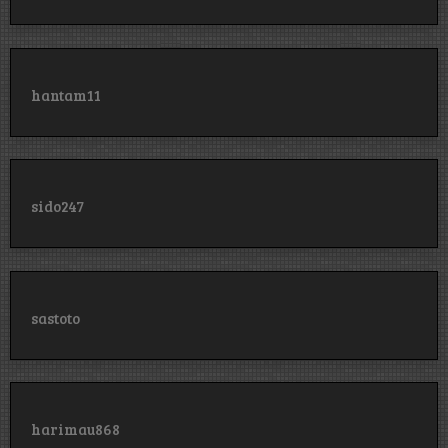
hantam11
sido247
sastoto
harimau868