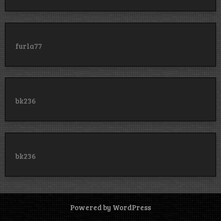
furla77
bk236
bk236
Powered by WordPress