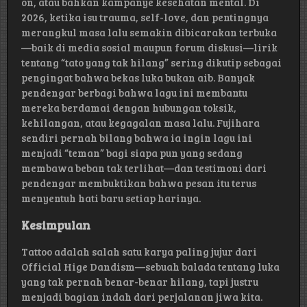
on, atau bahkan kampanye kesehatan mental. Di
2026, ketika isu trauma, self-love, dan pentingnya
merangkul masa lalu semakin dibicarakan terbuka
—baik di media sosial maupun forum diskusi—lirik
tentang “tato yang tak hilang” sering dikutip sebagai
pengingat bahwa bekas luka bukan aib. Banyak
pendengar berbagi bahwa lagu ini membantu
mereka berdamai dengan hubungan toksik,
kehilangan, atau kegagalan masa lalu. Fujihara
sendiri pernah bilang bahwa ia ingin lagu ini
menjadi “teman” bagi siapa pun yang sedang
membawa beban tak terlihat—dan testimoni dari
pendengar membuktikan bahwa pesan itu terus
menyentuh hati baru setiap harinya.
Kesimpulan
Tattoo adalah salah satu karya paling jujur dari
Official Hige Dandism—sebuah balada tentang luka
yang tak pernah benar-benar hilang, tapi justru
menjadi bagian indah dari perjalanan jiwa kita.