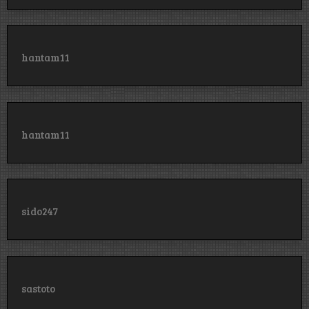
hantam11
hantam11
sido247
sastoto