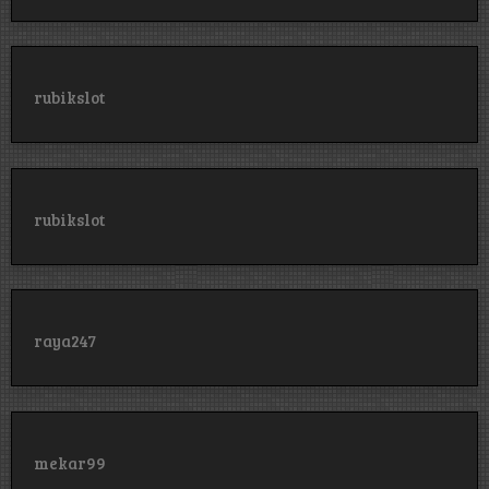
rubikslot
rubikslot
raya247
mekar99