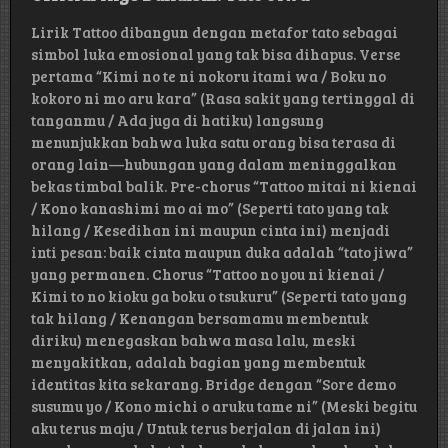
Lirik Tattoo dibangun dengan metafor tato sebagai
simbol luka emosional yang tak bisa dihapus. Verse
pertama “Kimi no te ni nokoru itami wa / Boku no
kokoro ni mo aru kara” (Rasa sakit yang tertinggal di
tanganmu / Ada juga di hatiku) langsung
menunjukkan bahwa luka satu orang bisa terasa di
orang lain—hubungan yang dalam meninggalkan
bekas timbal balik. Pre-chorus “Tattoo mitai ni kienai
/ Kono kanashimi mo ai mo” (Seperti tato yang tak
hilang / Kesedihan ini maupun cinta ini) menjadi
inti pesan: baik cinta maupun duka adalah “tato jiwa”
yang permanen. Chorus “Tattoo no you ni kienai /
Kimi to no kioku ga boku o tsukuru” (Seperti tato yang
tak hilang / Kenangan bersamamu membentuk
diriku) menegaskan bahwa masa lalu, meski
menyakitkan, adalah bagian yang membentuk
identitas kita sekarang. Bridge dengan “Sore demo
susumu yo / Kono michi o aruku tame ni” (Meski begitu
aku terus maju / Untuk terus berjalan di jalan ini)