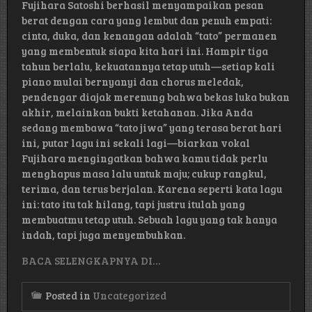
Fujihara Satoshi berhasil menyampaikan pesan
berat dengan cara yang lembut dan penuh empati:
cinta, duka, dan kenangan adalah “tato” permanen
yang membentuk siapa kita hari ini. Hampir tiga
tahun berlalu, kekuatannya tetap utuh—setiap kali
piano mulai bernyanyi dan chorus meledak,
pendengar diajak merenung bahwa bekas luka bukan
akhir, melainkan bukti ketahanan. Jika Anda
sedang membawa “tato jiwa” yang terasa berat hari
ini, putar lagu ini sekali lagi—biarkan vokal
Fujihara mengingatkan bahwa kamu tidak perlu
menghapus masa lalu untuk maju; cukup rangkul,
terima, dan terus berjalan. Karena seperti kata lagu
ini: tato itu tak hilang, tapi justru itulah yang
membuatmu tetap utuh. Sebuah lagu yang tak hanya
indah, tapi juga menyembuhkan.
BACA SELENGKAPNYA DI…
Posted in
Uncategorized