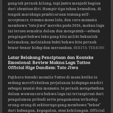
yang tak pernah hilang, tapi justru menjadi bagian
dari identitas diri. Hampir tiga tahun kemudian, di
tengah maraknya pembicaraan tentang self-
acceptance, trauma masa lalu, dan cara manusia
membawa “tato jiwa” mereka pada 2026, makna lagu
ini terasa semakin dalam dan menyentuh—sebuah
pengingat bahwa luka yang kita miliki bukanlah
kelemahan, melainkan bukti bahwa kita pernah
benar-benar hidup dan merasakan.
BERITA TERKINI
Latar Belakang Penciptaan dan Konteks
Emosional: Review Makna Lagu Tattoo
Official Hige Dandism: Tato Jiwa
Fujihara Satoshi menulis Tattoo di masa ketika ia
sedang merefleksikan perjalanan hidupnya sendiri
sebagai musisi dan manusia. Ia pernah menyebutkan
dalam wawancara bahwa lagu ini terinspirasi dari
pengalaman pribadi serta pengamatan terhadap
orang-orang di sekitarnya yang membawa “bekas”
dari hubungan, kegagalan, atau kehilangan. Official