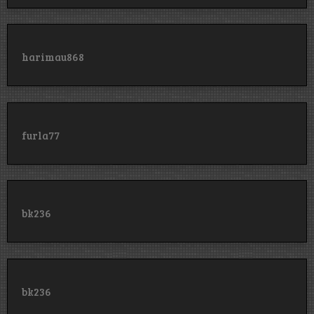
harimau868
furla77
bk236
bk236