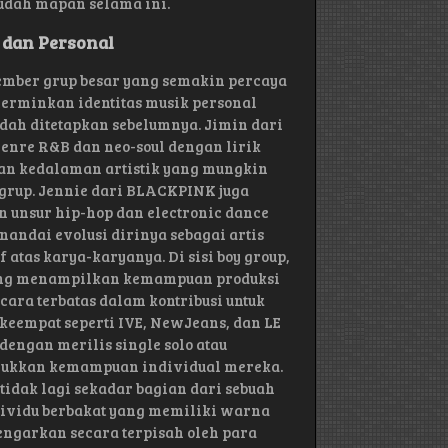
udah mapan selama ini.
 dan Personal
ember grup besar yang semakin percaya
cerminkan identitas musik personal
udah ditetapkan sebelumnya. Jimin dari
genre R&B dan neo-soul dengan lirik
kan kedalaman artistik yang mungkin
 grup. Jennie dari BLACKPINK juga
unsur hip-hop dan electronic dance
nandai evolusi dirinya sebagai artis
atas karya-karyanya. Di sisi boy group,
yang menampilkan kemampuan produksi
ara terbatas dalam kontribusi untuk
keempat seperti IVE, NewJeans, dan LE
dengan merilis single solo atau
njukkan kemampuan individual mereka.
tidak lagi sekadar bagian dari sebuah
ividu berbakat yang memiliki warna
dengarkan secara terpisah oleh para