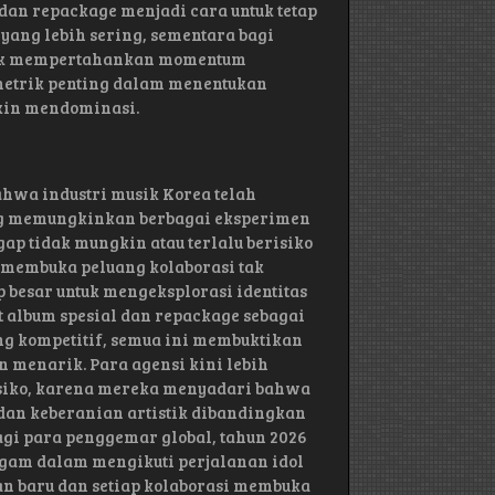
 dan repackage menjadi cara untuk tetap
yang lebih sering, sementara bagi
 untuk mempertahankan momentum
 metrik penting dalam menentukan
akin mendominasi.
hwa industri musik Korea telah
ang memungkinkan berbagai eksperimen
ap tidak mungkin atau terlalu berisiko
ng membuka peluang kolaborasi tak
p besar untuk mengeksplorasi identitas
t album spesial dan repackage sebagai
g kompetitif, semua ini membuktikan
n menarik. Para agensi kini lebih
risiko, karena mereka menyadari bahwa
an keberanian artistik dibandingkan
agi para penggemar global, tahun 2026
am dalam mengikuti perjalanan idol
an baru dan setiap kolaborasi membuka