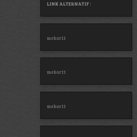
LINK ALTERNATIF :
mekar11
mekar11
mekar11