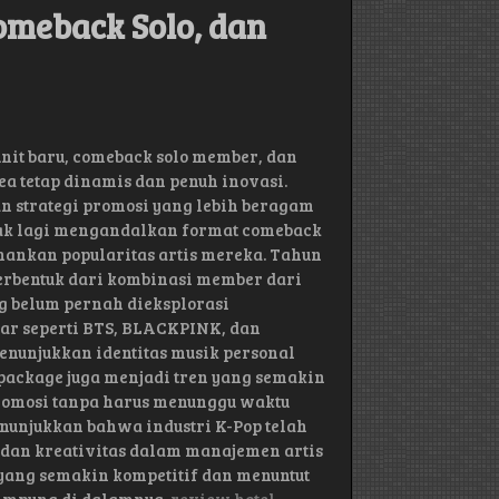
Comeback Solo, dan
nit baru, comeback solo member, dan
a tetap dinamis dan penuh inovasi.
n strategi promosi yang lebih beragam
dak lagi mengandalkan format comeback
hankan popularitas artis mereka. Tahun
erbentuk dari kombinasi member dari
g belum pernah dieksplorasi
ar seperti BTS, BLACKPINK, dan
enunjukkan identitas musik personal
epackage juga menjadi tren yang semakin
promosi tanpa harus menunggu waktu
nunjukkan bahwa industri K-Pop telah
 dan kreativitas dalam manajemen artis
 yang semakin kompetitif dan menuntut