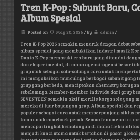
Tren K-Pop : Subunit Baru, 
Album Spesial
Posted on
May 20, 2026
/
by
admin
/
Tren K-Pop 2026 semakin menarik dengan debut subu
album spesial yang membuktikan industri musik Kore
Dunia K-Pop memasuki era baru yang ditandai denga
dan eksperimental, di mana agensi-agensi besar ti
grup utuh sebagai satu-satunya cara untuk memperta
ini menyaksikan munculnya berbagai subunit yang t
grup yang berbeda, menciptakan chemistry baru yan
sebelumnya. Member-member individu dari grup bes
SEVENTEEN semakin aktif merilis karya solo yang m
mereka di luar bayangan grup. Album spesial dan r
populer sebagai cara untuk memperpanjang siklus 
lama untuk comeback penuh. Semua fenomena ini me
mencapai tingkat kematangan di mana fleksibilitas
menjadi kunci utama untuk bertahan di pasar global