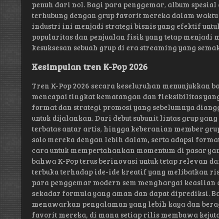
penuh dari nol. Bagi para penggemar, album spesial
terhubung dengan grup favorit mereka dalam waktu 
industri ini menjadi strategi bisnis yang efektif
popularitas dan penjualan fisik yang tetap menjadi
kesuksesan sebuah grup di era streaming yang sem
Kesimpulan tren K-Pop 2026
Tren K-Pop 2026 secara keseluruhan menunjukkan ba
mencapai tingkat kematangan dan fleksibilitas y
format dan strategi promosi yang sebelumnya diangg
untuk dijalankan. Dari debut subunit lintas grup ya
terbatas antar artis, hingga keberanian member gru
solo mereka dengan lebih dalam, serta adopsi forma
cara untuk mempertahankan momentum di pasar yan
bahwa K-Pop terus berinovasi untuk tetap relevan da
terbuka terhadap ide-ide kreatif yang melibatkan 
para penggemar modern sem menghargai keaslian d
sekadar formula yang aman dan dapat diprediksi. B
menawarkan pengalaman yang lebih kaya dan berag
favorit mereka, di mana setiap rilis membawa kejut