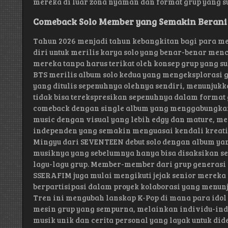
mereka di luar zona nyaman dan format grup yang s
Comeback Solo Member yang Semakin Berani
Tahun 2026 menjadi tahun kebangkitan bagi para m
diri untuk merilis karya solo yang benar-benar men
mereka tanpa harus terikat oleh konsep grup yang s
BTS merilis album solo kedua yang mengeksplorasi 
yang ditulis sepenuhnya olehnya sendiri, menunjuk
tidak bisa terekspresikan sepenuhnya dalam format
comeback dengan single album yang menggabungkan 
music dengan visual yang lebih edgy dan mature, me
independen yang semakin menguasai kendali kreatif 
Mingyu dari SEVENTEEN debut solo dengan album 
musiknya yang sebelumnya hanya bisa disaksikan sec
lagu-lagu grup. Member-member dari grup generasi 
SSERAFIM juga mulai mengikuti jejak senior mereka 
berpartisipasi dalam proyek kolaborasi yang menu
Tren ini mengubah lanskap K-Pop di mana para idol 
mesin grup yang sempurna, melainkan individu-ind
musik unik dan cerita personal yang layak untuk di