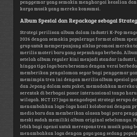
penggemar yang semakin menghargai keaslian dan
karya musik yang mereka konsumsi.
Album Spesial dan Repackage sebagai Strate
Strategi perilisan album dalam industri K-Pop men
2026 dengan semakin populernya format album spe
grup untuk memperpanjang siklus promosi mereka t
merilis materi baru yang sepenuhnya berbeda. Album
setelah album reguler kini menjadi standar indust
hingga tiga lagu baru bersama dengan versi berbeda 
memberikan pengalaman segar bagi penggemar yang
memimpin tren ini dengan merilis album spesial yan
dan Jepang dalam satu paket, memudahkan mereka 
serentak di berbagai pasar internasional tanpa harus
wilayah. NCT 127 juga mengadopsi strategi serupa 
menambahkan lagu-lagu hasil kolaborasi dengan pro
media baru dan memberikan alasan bagi para pengg
meski sudah memiliki album original sebelumnya. Fo
lebih bagi agensi untuk merespons tren musik yang 
menambahkan lagu dengan gaya yang sedang popule