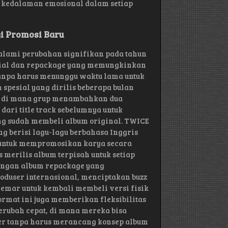
 kedalaman emosional dalam setiap
gi Promosi Baru
galami perubahan signifikan pada tahun
sial dan repackage yang memungkinkan
anpa harus menunggu waktu lama untuk
 spesial yang dirilis beberapa bulan
ri, di mana grup menambahkan dua
dari title track sebelumnya untuk
 sudah membeli album original. TWICE
g berisi lagu-lagu berbahasa Inggris
untuk mempromosikan karya secara
 merilis album terpisah untuk setiap
dengan album repackage yang
duser internasional, menciptakan buzz
emar untuk kembali membeli versi fisik
rmat ini juga memberikan fleksibilitas
berubah cepat, di mana mereka bisa
r tanpa harus merancang konsep album