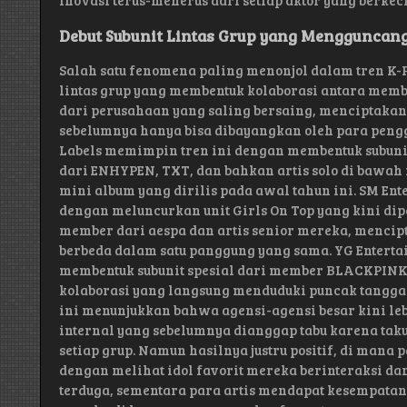
inovasi terus-menerus dari setiap aktor yang berke
Debut Subunit Lintas Grup yang Mengguncang
Salah satu fenomena paling menonjol dalam tren K-
lintas grup yang membentuk kolaborasi antara memb
dari perusahaan yang saling bersaing, menciptakan
sebelumnya hanya bisa dibayangkan oleh para peng
Labels memimpin tren ini dengan membentuk subun
dari ENHYPEN, TXT, dan bahkan artis solo di bawah
mini album yang dirilis pada awal tahun ini. SM En
dengan meluncurkan unit Girls On Top yang kini di
member dari aespa dan artis senior mereka, mencip
berbeda dalam satu panggung yang sama. YG Enterta
membentuk subunit spesial dari member BLACKPINK
kolaborasi yang langsung menduduki puncak tangga 
ini menunjukkan bahwa agensi-agensi besar kini leb
internal yang sebelumnya dianggap tabu karena ta
setiap grup. Namun hasilnya justru positif, di man
dengan melihat idol favorit mereka berinteraksi da
terduga, sementara para artis mendapat kesempat