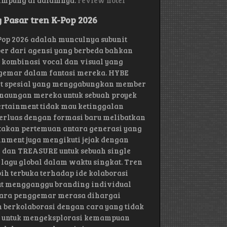
cimpung di dalamnya.
review hotel
 Pasar tren K-Pop 2026
Pop 2026 adalah munculnya subunit
er dari agensi yang berbeda bahkan
 kombinasi vocal dan visual yang
gemar dalam fantasi mereka. HYBE
it spesial yang menggabungkan member
 naungan mereka untuk sebuah proyek
tertainment tidak mau ketinggalan
perluas dengan formasi baru melibatkan
takan pertemuan antara generasi yang
inment juga mengikuti jejak dengan
 dan TREASURE untuk sebuah single
lagu global dalam waktu singkat. Tren
ih terbuka terhadap ide kolaborasi
kut mengganggu branding individual
a para penggemar merasa dihargai
n berkolaborasi dengan cara yang tidak
an untuk mengeksplorasi kemampuan