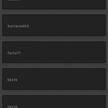
harimau868
furla77
bk236
bk236