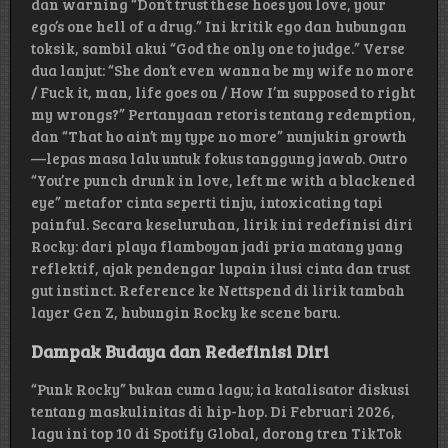
dan warning “Don’t trust these hoes you love, your
ego’s one hell of a drug.” Ini kritik ego dan hubungan
toksik, sambil akui “God the only one to judge.” Verse
dua lanjut: “She don’t even wanna be my wife no more
/ Fuck it, man, life goes on / How I’m supposed to right
my wrongs?” Pertanyaan retoris tentang redemption,
dan “That ho ain’t my type no more” nunjukin growth
—lepas masa lalu untuk fokus tanggung jawab. Outro
“You’re punch drunk in love, left me with a blackened
eye” metafor cinta seperti tinju, intoxicating tapi
painful. Secara keseluruhan, lirik ini redefinisi diri
Rocky: dari playa flamboyan jadi pria matang yang
reflektif, ajak pendengar lupain ilusi cinta dan trust
gut instinct. Reference ke Nettspend di lirik tambah
layer Gen Z, hubungin Rocky ke scene baru.
Dampak Budaya dan Redefinisi Diri
“Punk Rocky” bukan cuma lagu; ia katalisator diskusi
tentang maskulinitas di hip-hop. Di Februari 2026,
lagu ini top 10 di Spotify Global, dorong tren TikTok