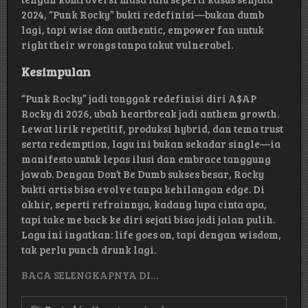
2024, “Punk Rocky” bukti redefinisi—bukan dumb
lagi, tapi wise dan authentic, empower fan untuk
right their wrongs tanpa takut vulnerabel.
Kesimpulan
“Punk Rocky” jadi tonggak redefinisi diri A$AP
Rocky di 2026, ubah heartbreak jadi anthem growth.
Lewat lirik repetitif, produksi hybrid, dan tema trust
serta redemption, lagu ini bukan sekadar single—ia
manifesto untuk lepas ilusi dan embrace tanggung
jawab. Dengan Don’t Be Dumb sukses besar, Rocky
bukti artis bisa evolve tanpa kehilangan edge. Di
akhir, seperti refrainnya, kadang lupa cinta apa,
tapi take me back ke diri sejati bisa jadi jalan pulih.
Lagu ini ingatkan: life goes on, tapi dengan wisdom,
tak perlu punch drunk lagi.
BACA SELENGKAPNYA DI…