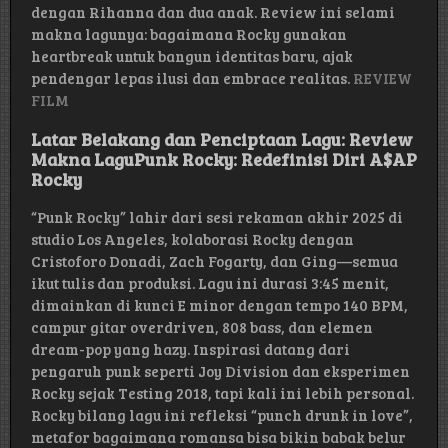
dengan Rihanna dan dua anak. Review ini selami
makna lagunya: bagaimana Rocky gunakan
heartbreak untuk bangun identitas baru, ajak
pendengar lepas ilusi dan embrace realitas.
REVIEW
FILM
Latar Belakang dan Penciptaan Lagu: Review
Makna LaguPunk Rocky: Redefinisi Diri A$AP
Rocky
“Punk Rocky” lahir dari sesi rekaman akhir 2025 di
studio Los Angeles, kolaborasi Rocky dengan
Cristoforo Donadi, Zach Fogarty, dan Ging—semua
ikut tulis dan produksi. Lagu ini durasi 3:45 menit,
dimainkan di kunci E minor dengan tempo 140 BPM,
campur gitar overdriven, 808 bass, dan elemen
dream-pop yang hazy. Inspirasi datang dari
pengaruh punk seperti Joy Division dan eksperimen
Rocky sejak Testing 2018, tapi kali ini lebih personal.
Rocky bilang lagu ini refleksi “punch drunk in love”,
metafor bagaimana romansa bisa bikin babak belur