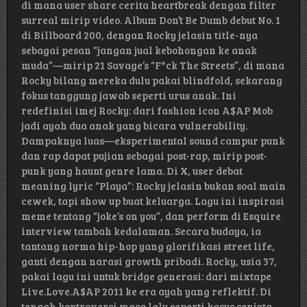
di mana user share cerita heartbreak dengan filter
surreal mirip video. Album Don’t Be Dumb debut No. 1
di Billboard 200, dengan Rocky jelasin title-nya
sebagai pesan “jangan jual kebohongan ke anak
muda”—mirip 21 Savage’s “F*ck The Streets”, di mana
Rocky bilang mereka dulu pakai blindfold, sekarang
fokus tanggung jawab seperti urus anak. Ini
redefinisi imej Rocky: dari fashion icon A$AP Mob
jadi ayah dua anak yang bicara vulnerability.
Dampaknya luas—eksperimental sound campur punk
dan rap dapat pujian sebagai post-rap, mirip post-
punk yang haunt genre lama. Di X, user debat
meaning lyric “Playa”: Rocky jelasin bukan soal main
cewek, tapi show up buat keluarga. Lagu ini inspirasi
meme tentang “joke’s on you”, dan perform di Esquire
interview tambah kedalaman. Secara budaya, ia
tantang norma hip-hop yang glorifikasi street life,
ganti dengan narasi growth pribadi. Rocky, usia 37,
pakai lagu ini untuk bridge generasi: dari mixtape
Live.Love.A$AP 2011 ke era ayah yang reflektif. Di
tengah kontroversi masa lalu seperti kasus senjata