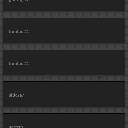
hantam11
hantam11
sido247
sastoto