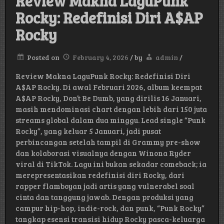
Review Makna LaguPunk
Rocky: Redefinisi Diri A$AP
Rocky
Posted on
February 4, 2026
/
by
admin
/
Review Makna LaguPunk Rocky: Redefinisi Diri
A$AP Rocky. Di awal Februari 2026, album keempat
A$AP Rocky, Don’t Be Dumb, yang dirilis 16 Januari,
masih mendominasi chart dengan lebih dari 150 juta
streams global dalam dua minggu. Lead single “Punk
Rocky”, yang keluar 5 Januari, jadi pusat
perbincangan setelah tampil di Grammy pre-show
dan kolaborasi visualnya dengan Winona Ryder
viral di TikTok. Lagu ini bukan sekadar comeback; ia
merepresentasikan redefinisi diri Rocky, dari
rapper flamboyan jadi artis yang vulnerabel soal
cinta dan tanggung jawab. Dengan produksi yang
campur hip-hop, indie-rock, dan punk, “Punk Rocky”
tangkap esensi transisi hidup Rocky pasca-keluarga