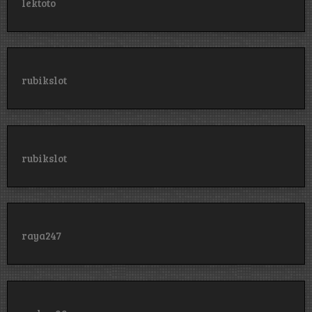
lektoto
rubikslot
rubikslot
raya247