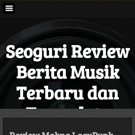
Skip
to
content
Seoguri Review
Berita Musik
Terbaru dan
Terupdate