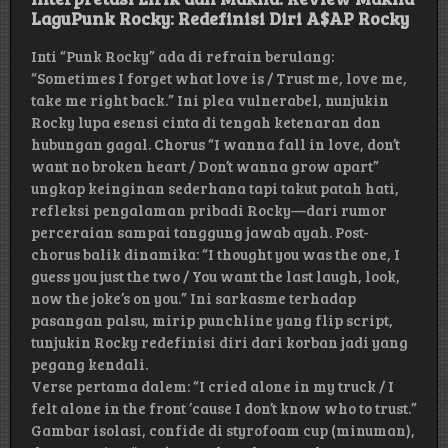
LaguPunk Rocky: Redefinisi Diri A$AP Rocky
Inti “Punk Rocky” ada di refrain berulang:
“Sometimes I forget what love is / Trust me, love me,
take me right back.” Ini plea vulnerabel, nunjukin
Rocky lupa esensi cinta di tengah ketenaran dan
hubungan gagal. Chorus “I wanna fall in love, don’t
want no broken heart / Don’t wanna grow apart”
ungkap keinginan sederhana tapi takut patah hati,
refleksi pengalaman pribadi Rocky—dari rumor
perceraian sampai tanggung jawab ayah. Post-
chorus balik dinamika: “I thought you was the one, I
guess you just the two / You want the last laugh, look,
now the joke’s on you.” Ini sarkasme terhadap
pasangan palsu, mirip punchline yang flip script,
tunjukin Rocky redefinisi diri dari korban jadi yang
pegang kendali.
Verse pertama dalem: “I cried alone in my truck / I
felt alone in the front ’cause I don’t know who to trust.”
Gambar isolasi, confide di styrofoam cup (minuman),