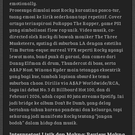
emotionally.
Prosesnya dimulai saat Rocky karantina pasca-tur,
tuang emosi ke lirik sederhana tapi repetitif. Cover
artnya terinspirasi PaRappa The Rapper, game PS1
yang simbolisasi flow rap unik. Video musik, co-
directed oleh Rocky di bawah moniker The Three
Musketeers, syuting di suburban LA dengan estetika
Tim Burton-esque: surreal VFX seperti Rocky nyanyi
lewat mata, band punk di garasi, dan cameo dari
Danny Elfman di drum, Thundercat di bass, serta
A$AP Nast. Winona Ryder main tetangga eksentrik
yang bagi kue, tambah lapisan absurd ke tema
suburban chaos. Dirilis via A$AP Worldwide/RCA,
lagu ini debut No. 3 di Billboard Hot 100, dan di
Februari 2026, udah capai 80 juta streams Spotify. Ini
jadi bridge ke album Don’t Be Dumb, yang delay
bertahun-tahun karena pandemi dan keluarga, tapi
sekarang jadi manifesto Rocky tentang “jangan
bodoh” dalam hidup dan musik.
Interpretasi Lirik dan Makna: Review Makna