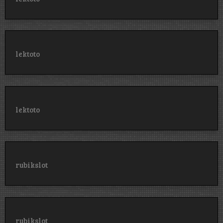
lektoto
lektoto
rubikslot
rubikslot