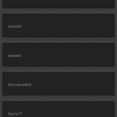
sido247
sastoto
harimau868
furla77