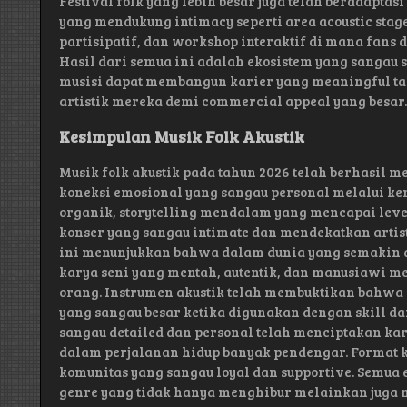
Festival folk yang lebih besar juga telah beradap
yang mendukung intimacy seperti area acoustic stage
partisipatif, dan workshop interaktif di mana fans d
Hasil dari semua ini adalah ekosistem yang sangau 
musisi dapat membangun karier yang meaningful ta
artistik mereka demi commercial appeal yang besar.
Kesimpulan Musik Folk Akustik
Musik folk akustik pada tahun 2026 telah berhasil
koneksi emosional yang sangau personal melalui ke
organik, storytelling mendalam yang mencapai level
konser yang sangau intimate dan mendekatkan arti
ini menunjukkan bahwa dalam dunia yang semakin di
karya seni yang mentah, autentik, dan manusiawi m
orang. Instrumen akustik telah membuktikan bahwa
yang sangau besar ketika digunakan dengan skill dan
sangau detailed dan personal telah menciptakan ka
dalam perjalanan hidup banyak pendengar. Format 
komunitas yang sangau loyal dan supportive. Semua 
genre yang tidak hanya menghibur melainkan jug