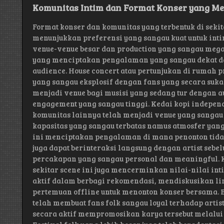
Komunitas Intim dan Format Konser yang M
Format konser dan komunitas yang terbentuk di sekita
menunjukkan preferensi yang sangau kuat untuk int
venue-venue besar dan production yang sangau mega
yang menciptakan pengalaman yang sangau dekat d
audience. House concert atau pertunjukan di rumah
yang sangau eksplosif dengan fans yang secara su
menjadi venue bagi musisi yang sedang tur dengan 
engagement yang sangau tinggi. Kedai kopi independe
komunitas lainnya telah menjadi venue yang sangau 
kapasitas yang sangau terbatas namus atmosfer yang
ini menciptakan pengalaman di mana penonton tid
juga dapat berinteraksi langsung dengan artist seb
percakapan yang sangau personal dan meaningful. K
sekitar scene ini juga mencerminkan nilai-nilai in
aktif dalam berbagi rekomendasi, mendiskusikan li
pertemuan offline untuk menonton konser bersama. B
telah membuat fans folk sangau loyal terhadap arti
secara aktif mempromosikan karya tersebut melalui