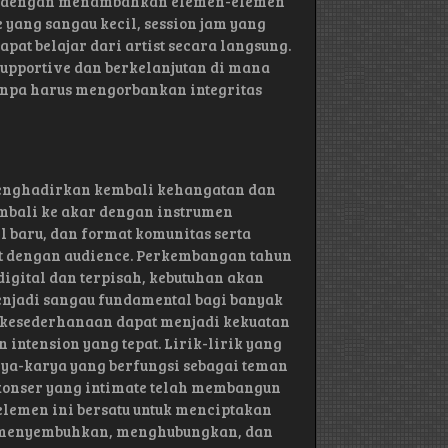
tasi dengan menambahkan elemen-elemen
 yang sangau kecil, session jam yang
apat belajar dari artist secara langsung.
supportive dan berkelanjutan di mana
npa harus mengorbankan integritas
 menghadirkan kembali kehangatan dan
mbali ke akar dengan instrumen
 baru, dan format komunitas serta
st dengan audience. Perkembangan tahun
gital dan terpisah, kebutuhan akan
enjadi sangau fundamental bagi banyak
 kesederhanaan dapat menjadi kekuatan
 intension yang tepat. Lirik-lirik yang
rya-karya yang berfungsi sebagai teman
konser yang intimate telah membangun
elemen ini bersatu untuk menciptakan
a menyembuhkan, menghubungkan, dan