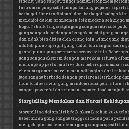
fidelity yang sangau tinggi namun tetap mempertah
Instrumen yang sebelumnya kurang populer seperti
berbagai flute tradisional dari berbagai budaya ki
menonjol dalam aransemen folk modern sehingga me
kaya. Teknik fingerstyle yang sangau intricate pada
yang sangau kuat dengan banyak musisi yang menge
dan tidak bisa ditiru oleh orang lain. Piano yang di
adalah piano upright yang sudah tua dengan suara y
grand piano yang sempurna secara teknis. Beberapa
yang sangau ekstrem dengan merekam seluruh album
menangkap performa live dari beberapa musisi sec
chemistry antar mereka menjadi bagian dari rekama
juga sangau berbeda dengan preferensi terhadap dy
than loudness war yang mendominasi genre lain s
sangau powerful dan momen-momen loud menjadi sa
Storytelling Mendalam dan Narasi Kehidupan
Storytelling dalam lirik folk akustik tahun 2026 te
keberanian yang sangau tinggi di mana para penulis l
mengeksplorasi tema-tema yang sangau spesifik dan