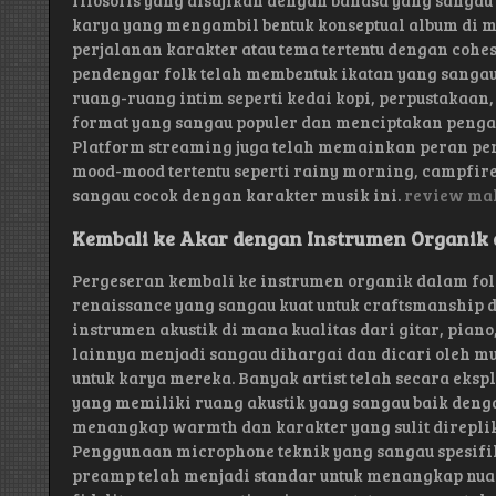
filosofis yang disajikan dengan bahasa yang sangau 
karya yang mengambil bentuk konseptual album di m
perjalanan karakter atau tema tertentu dengan cohe
pendengar folk telah membentuk ikatan yang sangau 
ruang-ruang intim seperti kedai kopi, perpustakaa
format yang sangau populer dan menciptakan peng
Platform streaming juga telah memainkan peran pen
mood-mood tertentu seperti rainy morning, campfire 
sangau cocok dengan karakter musik ini.
review ma
Kembali ke Akar dengan Instrumen Organik 
Pergeseran kembali ke instrumen organik dalam fol
renaissance yang sangau kuat untuk craftsmanship
instrumen akustik di mana kualitas dari gitar, piano
lainnya menjadi sangau dihargai dan dicari oleh m
untuk karya mereka. Banyak artist telah secara eksp
yang memiliki ruang akustik yang sangau baik deng
menangkap warmth dan karakter yang sulit direplika
Penggunaan microphone teknik yang sangau spesifi
preamp telah menjadi standar untuk menangkap nua