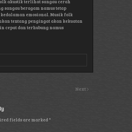
k akustik terlihat sangau cerah
ng sangau beragam namus tetap
n kedalaman emosional. Musik folk
inkan tentang pengingat akan kekuatan
in cepat dan terhubung namus
Next
ly
ired fields are marked
*