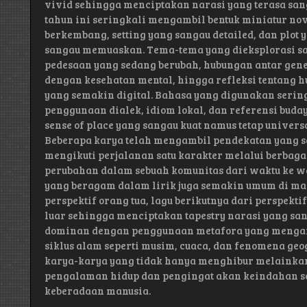
vivid sehingga menciptakan narasi yang terasa sanga
tahun ini seringkali mengambil bentuk miniatur nov
berkembang, setting yang sangau detailed, dan plot
sangau memuaskan. Tema-tema yang dieksplorasi sa
pedesaan yang sedang berubah, hubungan antar gene
dengan kesehatan mental, hingga refleksi tentang 
yang semakin digital. Bahasa yang digunakan serin
penggunaan dialek, idiom lokal, dan referensi buda
sense of place yang sangau kuat namus tetap univer
Beberapa karya telah mengambil pendekatan yang s
mengikuti perjalanan satu karakter melalui berba
perubahan dalam sebuah komunitas dari waktu ke wa
yang beragam dalam lirik juga semakin umum di man
perspektif orang tua, lagu berikutnya dari perspekti
luar sehingga menciptakan tapestry narasi yang sa
dominan dengan penggunaan metafora yang menga
siklus alam seperti musim, cuaca, dan fenomena geog
karya-karya yang tidak hanya menghibur melainkan 
pengalaman hidup dan pengingat akan keindahan se
keberadaan manusia.