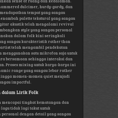
ankan sense of ruang dan kedalaman.
 hammered dulcimer, hurdy-gurdy, dan
ni mendapatkan tempat yang sangau
nambah palette tekstural yang sangau
 gitar akustik telah mengalami revival
mbangkan style yang sangau personal
gunakan dalam folk kini seringkali
ang sangau karakteristik rather than
 artist telah mengambil pendekatan
 menggunakan satu mikrofon saja untuk
ara bersamaan sehingga interaksi dan
n. Proses mixing untuk karya-karya ini
namic range yang sangau lebar rather
ehingga momen-momen quiet menjadi
ngau impactful.
 dalam Lirik Folk
lah mencapai tingkat kematangan dan
agu tidak lagi takut untuk
 personal dengan detail yang sangau