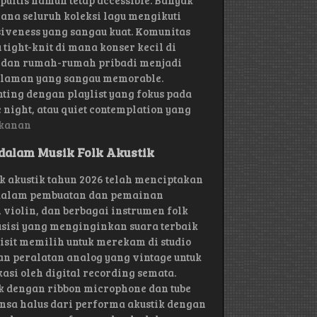
puitis namun tetap accessible. Banyak
ana seluruh koleksi lagu mengikuti
siveness yang sangau kuat. Komunitas
tight-knit di mana konser kecil di
n, dan rumah-rumah pribadi menjadi
alaman yang sangau memorable.
ting dengan playlist yang fokus pada
night, atau quiet contemplation yang
kanan
dalam Musik Folk Akustik
k akustik tahun 2026 telah menciptakan
 dalam pembuatan dan pemainan
, violin, dan berbagai instrumen folk
usisi yang menginginkan suara terbaik
lisit memilih untuk merekam di studio
an peralatan analog yang vintage untuk
si oleh digital recording semata.
k dengan ribbon microphone dan tube
nsa halus dari performa akustik dengan