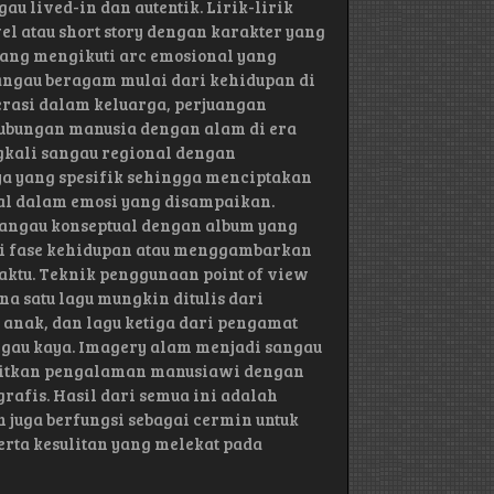
u lived-in dan autentik. Lirik-lirik
el atau short story dengan karakter yang
 yang mengikuti arc emosional yang
ngau beragam mulai dari kehidupan di
rasi dalam keluarga, perjuangan
hubungan manusia dengan alam di era
gkali sangau regional dengan
ya yang spesifik sehingga menciptakan
sal dalam emosi yang disampaikan.
angau konseptual dengan album yang
gai fase kehidupan atau menggambarkan
ktu. Teknik penggunaan point of view
a satu lagu mungkin ditulis dari
f anak, dan lagu ketiga dari pengamat
ngau kaya. Imagery alam menjadi sangau
itkan pengalaman manusiawi dengan
rafis. Hasil dari semua ini adalah
juga berfungsi sebagai cermin untuk
rta kesulitan yang melekat pada