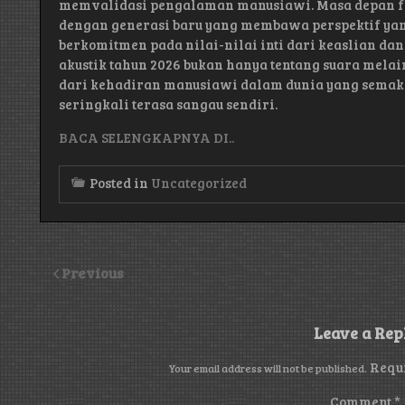
memvalidasi pengalaman manusiawi. Masa depan fol
dengan generasi baru yang membawa perspektif ya
berkomitmen pada nilai-nilai inti dari keaslian da
akustik tahun 2026 bukan hanya tentang suara mela
dari kehadiran manusiawi dalam dunia yang semak
seringkali terasa sangau sendiri.
BACA SELENGKAPNYA DI..
Posted in
Uncategorized
Previous
Leave a Rep
Requ
Your email address will not be published.
Comment
*