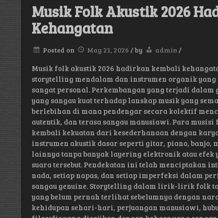
Musik Folk Akustik 2026 Ha
Kehangatan
Posted on
May 21, 2026
/
by
admin
/
Musik folk akustik 2026 hadirkan kembali kehang
storytelling mendalam dan instrumen organik yang
sangat personal. Perkembangan yang terjadi dalam 
yang sangau kuat terhadap lanskap musik yang semak
berlebihan di mana pendengar secara kolektif menc
autentik, dan terasa sangau manusiawi. Para musisi
kembali kekuatan dari kesederhanaan dengan kar
instrumen akustik dasar seperti gitar, piano, banjo,
lainnya tanpa banyak layering elektronik atau efek
suara tersebut. Pendekatan ini telah menciptakan in
nada, setiap napas, dan setiap imperfeksi dalam pe
sangau genuine. Storytelling dalam lirik-lirik folk
yang belum pernah terlihat sebelumnya dengan nara
kehidupan sehari-hari, perjuangan manusiawi, hub