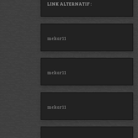
LINK ALTERNATIF :
mekar11
mekar11
mekar11