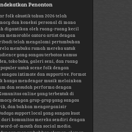
endekatkan Penonton
r folk akustik tahun 2026 telah
imacy dan koneksi personal di mana
h digantikan oleh ruang-ruang kecil
an memorable antara artist dengan
 pribadi telah mengalami pertumbuhan
karela membuka rumah mereka untuk
audience yang sangau terbatas namus
n, toko buku, galeri seni, dan ruang
populer untuk scene folk dengan
 sangau intimate dan supportive. Format
ak hanya mendengar musik melainkan
elum dan sesudah performa dengan
omunitas online yang terbentuk di
timacy dengan grup-grup yang sangau
rik, dan bahkan mengorganisir
udaya support local yang sangau kuat
st dari komunitas mereka sendiri dengan
 word-of-mouth dan social media.